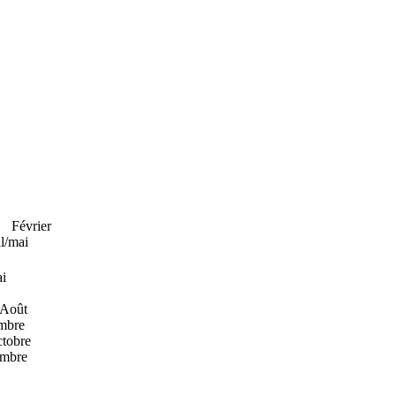
rier
/mai
i
/Août
embre
tobre
embre