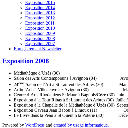
Exposition 2015
Exposition 2014
Exposition 2013
Exposition 2012
Exposition 2011
Exposition 2010
Exposition 2009
Exposition 2008
Exposition 2007
Enregistrement Newsletter
Exposition 2008
Médiathèque d’Uzès (30) Fév
Salon des Arts Contemporains à Avignon (84) Avril
ème
24
Salon de l’Art à St Laurent des Arbres (30) Mai
Artim’Arts à Villeneuve lez Avignon (30) Ma
Centre d’Arts Rhodaniens St Maur à Bagnols/Cèze (30) Juin
Exposition à la Tour Ribas à St Laurent des Arbres (30) Juillet
Exposition à la Chapelle de la Médiathèque d’Uzès (30) Sept
Exposition Caveau Jean Babou à Limoux (11) Oc
Le Livre dans la Peau à St Quentin la Poterie (30) Déc
Powered by
WordPress
and
created by uzege informatique.